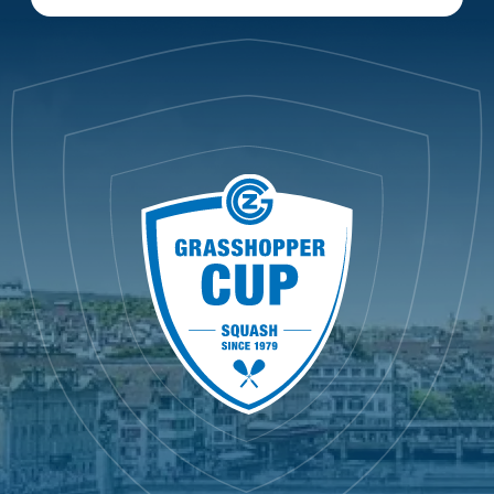
Karim Gawad
11
11
11
8
4
5
Victor Crouin
26 April 2026 — 16:00