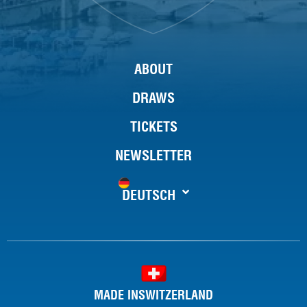
ABOUT
DRAWS
Sivasangari Subramaniam
TICKETS
15
5
5
11
11
NEWSLETTER
DEUTSCH
13
11
11
7
8
Satomi Watanbe
MADE INSWITZERLAND